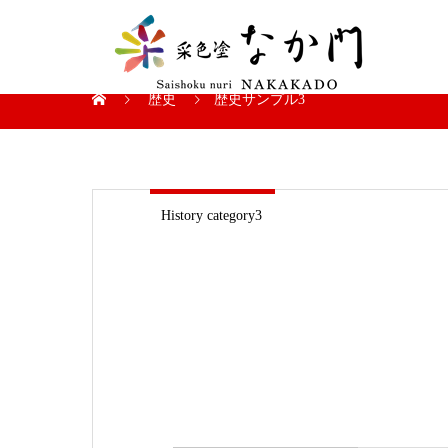
歴史
歴史サンプル3
History category3